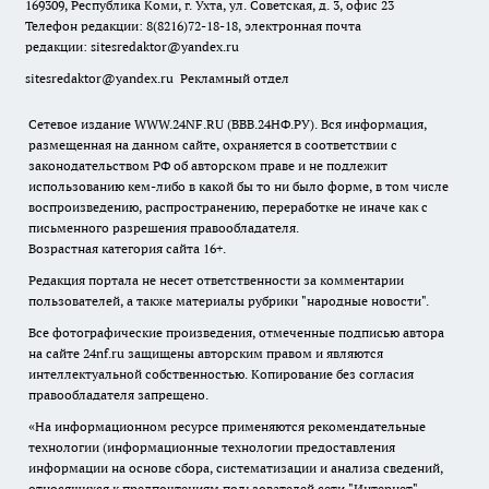
169309, Республика Коми, г. Ухта, ул. Советская, д. 3, офис 23
Телефон редакции: 8(8216)72-18-18, электронная почта
редакции:
sitesredaktor@yandex.ru
sitesredaktor@yandex.ru
Рекламный отдел
Сетевое издание WWW.24NF.RU (ВВВ.24НФ.РУ). Вся информация,
размещенная на данном сайте, охраняется в соответствии с
законодательством РФ об авторском праве и не подлежит
использованию кем-либо в какой бы то ни было форме, в том числе
воспроизведению, распространению, переработке не иначе как с
письменного разрешения правообладателя.
Возрастная категория сайта 16+.
Редакция портала не несет ответственности за комментарии
пользователей, а также материалы рубрики "народные новости".
Все фотографические произведения, отмеченные подписью автора
на сайте 24nf.ru защищены авторским правом и являются
интеллектуальной собственностью. Копирование без согласия
правообладателя запрещено.
«На информационном ресурсе применяются рекомендательные
технологии (информационные технологии предоставления
информации на основе сбора, систематизации и анализа сведений,
относящихся к предпочтениям пользователей сети "Интернет",