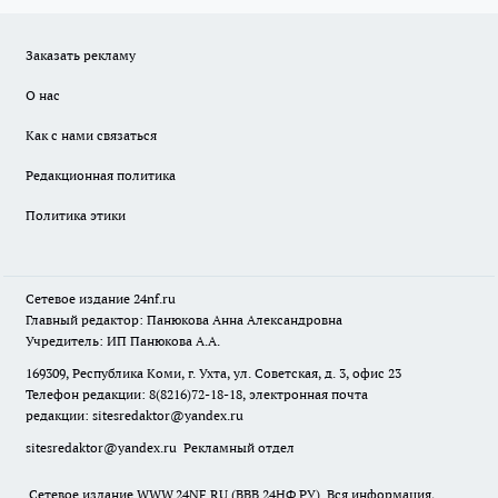
Заказать рекламу
О нас
Как с нами связаться
Редакционная политика
Политика этики
Сетевое издание
24nf.ru
Главный редактор: Панюкова Анна Александровна
Учредитель: ИП Панюкова А.А.
169309, Республика Коми, г. Ухта, ул. Советская, д. 3, офис 23
Телефон редакции: 8(8216)72-18-18, электронная почта
редакции:
sitesredaktor@yandex.ru
sitesredaktor@yandex.ru
Рекламный отдел
Сетевое издание WWW.24NF.RU (ВВВ.24НФ.РУ). Вся информация,