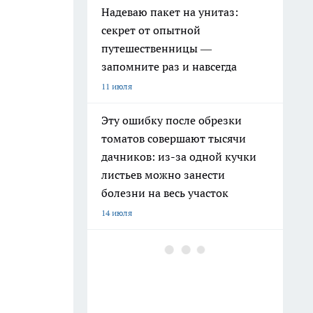
Надеваю пакет на унитаз:
секрет от опытной
путешественницы —
запомните раз и навсегда
11 июля
Эту ошибку после обрезки
томатов совершают тысячи
дачников: из-за одной кучки
листьев можно занести
болезни на весь участок
14 июля
Высокие грядки уже не предел
мечтаний: дачники переходят
на новый формат, который
почти не требует прополки