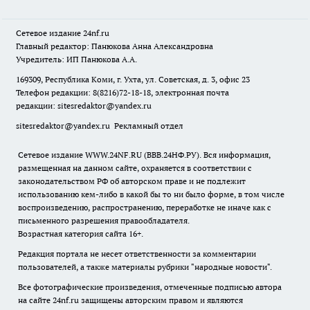
Сетевое издание
24nf.ru
Главный редактор: Панюкова Анна Александровна
Учредитель: ИП Панюкова А.А.
169309, Республика Коми, г. Ухта, ул. Советская, д. 3, офис 23
Телефон редакции: 8(8216)72-18-18, электронная почта
редакции:
sitesredaktor@yandex.ru
sitesredaktor@yandex.ru
Рекламный отдел
Сетевое издание WWW.24NF.RU (ВВВ.24НФ.РУ). Вся информация,
размещенная на данном сайте, охраняется в соответствии с
законодательством РФ об авторском праве и не подлежит
использованию кем-либо в какой бы то ни было форме, в том числе
воспроизведению, распространению, переработке не иначе как с
письменного разрешения правообладателя.
Возрастная категория сайта 16+.
Редакция портала не несет ответственности за комментарии
пользователей, а также материалы рубрики "народные новости".
Все фотографические произведения, отмеченные подписью автора
на сайте 24nf.ru защищены авторским правом и являются