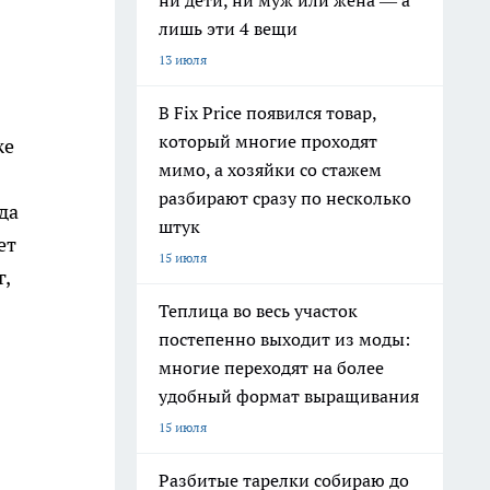
ни дети, ни муж или жена — а
лишь эти 4 вещи
13 июля
В Fix Price появился товар,
который многие проходят
же
мимо, а хозяйки со стажем
разбирают сразу по несколько
да
штук
ет
15 июля
,
Теплица во весь участок
постепенно выходит из моды:
многие переходят на более
удобный формат выращивания
15 июля
Разбитые тарелки собираю до