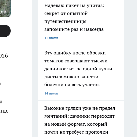
Надеваю пакет на унитаз:
com
секрет от опытной
путешественницы —
запомните раз и навсегда
11 июля
Эту ошибку после обрезки
026
томатов совершают тысячи
дачников: из-за одной кучки
листьев можно занести
а
болезни на весь участок
14 июля
а
Высокие грядки уже не предел
лнце
мечтаний: дачники переходят
на новый формат, который
почти не требует прополки