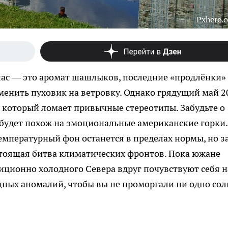
Pxhere.
нас — это аромат шашлыков, последние «продлёнки»
сменить пуховик на ветровку. Однако грядущий май 2
, который ломает привычные стереотипы. Забудьте о
 будет похож на эмоциональные американские горки.
емпературный фон останется в пределах нормы, но з
стоящая битва климатических фронтов. Пока южане
диционно холодного Севера вдруг почувствуют себя н
дных аномалий, чтобы вы не проморгали ни одно со