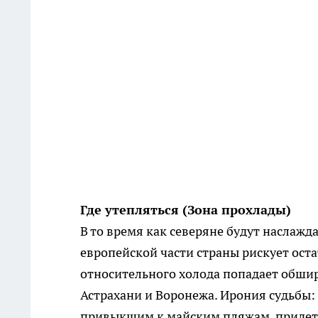
Где утепляться (Зона прохлады)
В то время как северяне будут наслаж
европейской части страны рискует оста
относительного холода попадает обши
Астрахани и Воронежа. Ирония судьбы:
привыкшим к майским пляжам, придется