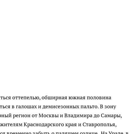
даться оттепелью, обширная южная половина
ться в галошах и демисезонных пальто. В зону
рный регион от Москвы и Владимира до Самары,
 жителям Краснодарского края и Ставрополья,
 временно забыть о палящем солнце . На Урале, в