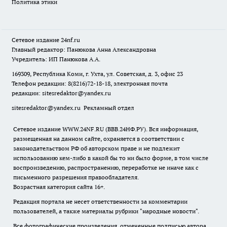
Политика этики
Сетевое издание
24nf.ru
Главный редактор: Панюкова Анна Александровна
Учредитель: ИП Панюкова А.А.
169309, Республика Коми, г. Ухта, ул. Советская, д. 3, офис 23
Телефон редакции: 8(8216)72-18-18, электронная почта
редакции:
sitesredaktor@yandex.ru
sitesredaktor@yandex.ru
Рекламный отдел
Сетевое издание WWW.24NF.RU (ВВВ.24НФ.РУ). Вся информация,
размещенная на данном сайте, охраняется в соответствии с
законодательством РФ об авторском праве и не подлежит
использованию кем-либо в какой бы то ни было форме, в том числе
воспроизведению, распространению, переработке не иначе как с
письменного разрешения правообладателя.
Возрастная категория сайта 16+.
Редакция портала не несет ответственности за комментарии
пользователей, а также материалы рубрики "народные новости".
Все фотографические произведения, отмеченные подписью автора