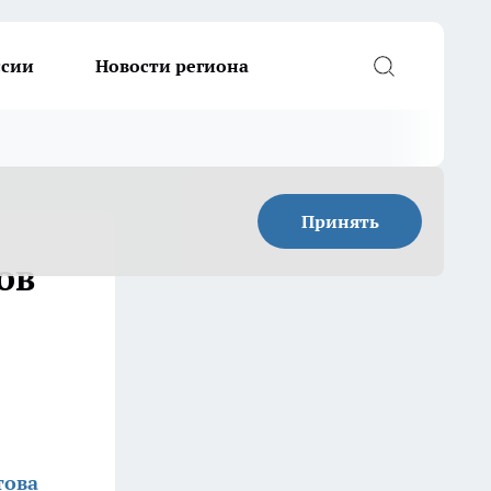
ссии
Новости региона
Принять
ов
това