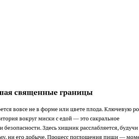
ушая священные границы
ется вовсе не в форме или цвете плода. Ключевую р
итория вокруг миски с едой — это сакральное
и безопасности. Здесь хищник расслабляется, будучи
ему, ни его добыче. Процесс поглощения пищи — мом