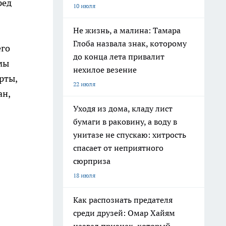
ред
10 июля
Не жизнь, а малина: Тамара
Глоба назвала знак, которому
его
до конца лета привалит
мы
нехилое везение
рты,
22 июля
ан,
Уходя из дома, кладу лист
бумаги в раковину, а воду в
унитазе не спускаю: хитрость
спасает от неприятного
сюрприза
18 июля
Как распознать предателя
среди друзей: Омар Хайям