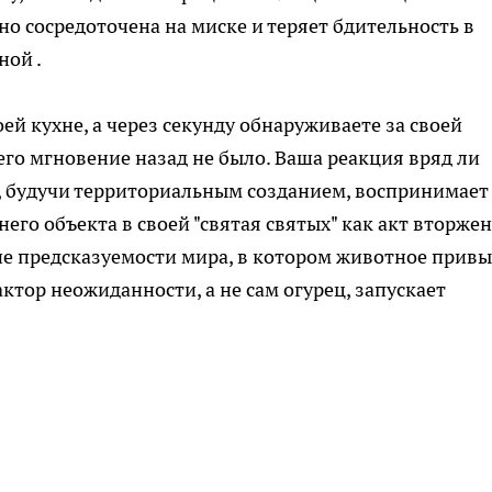
о сосредоточена на миске и теряет бдительность в
ной .
оей кухне, а через секунду обнаруживаете за своей
его мгновение назад не было. Ваша реакция вряд ли
а, будучи территориальным созданием, воспринимает
го объекта в своей "святая святых" как акт вторже
ие предсказуемости мира, в котором животное прив
тор неожиданности, а не сам огурец, запускает