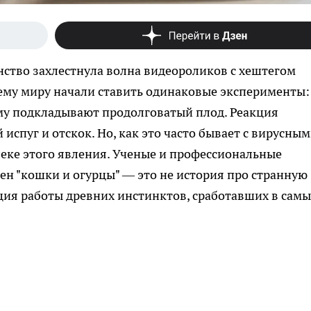
нство захлестнула волна видеороликов с хештегом
сему миру начали ставить одинаковые эксперименты:
ему подкладывают продолговатый плод. Реакция
спуг и отскок. Но, как это часто бывает с вирусны
леке этого явления. Ученые и профессиональные
н "кошки и огурцы" — это не история про странную
ция работы древних инстинктов, сработавших в сам