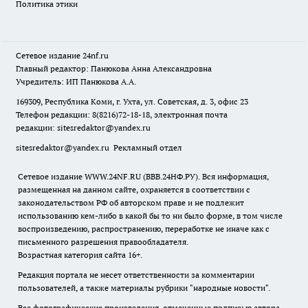
Политика этики
Сетевое издание
24nf.ru
Главный редактор: Панюкова Анна Александровна
Учредитель: ИП Панюкова А.А.
169309, Республика Коми, г. Ухта, ул. Советская, д. 3, офис 23
Телефон редакции: 8(8216)72-18-18, электронная почта
редакции:
sitesredaktor@yandex.ru
sitesredaktor@yandex.ru
Рекламный отдел
Сетевое издание WWW.24NF.RU (ВВВ.24НФ.РУ). Вся информация,
размещенная на данном сайте, охраняется в соответствии с
законодательством РФ об авторском праве и не подлежит
использованию кем-либо в какой бы то ни было форме, в том числе
воспроизведению, распространению, переработке не иначе как с
письменного разрешения правообладателя.
Возрастная категория сайта 16+.
Редакция портала не несет ответственности за комментарии
пользователей, а также материалы рубрики "народные новости".
Все фотографические произведения, отмеченные подписью автора