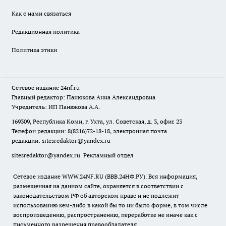
Как с нами связаться
Редакционная политика
Политика этики
Сетевое издание
24nf.ru
Главный редактор: Панюкова Анна Александровна
Учредитель: ИП Панюкова А.А.
169309, Республика Коми, г. Ухта, ул. Советская, д. 3, офис 23
Телефон редакции: 8(8216)72-18-18, электронная почта
редакции:
sitesredaktor@yandex.ru
sitesredaktor@yandex.ru
Рекламный отдел
Сетевое издание WWW.24NF.RU (ВВВ.24НФ.РУ). Вся информация,
размещенная на данном сайте, охраняется в соответствии с
законодательством РФ об авторском праве и не подлежит
использованию кем-либо в какой бы то ни было форме, в том числе
воспроизведению, распространению, переработке не иначе как с
письменного разрешения правообладателя.