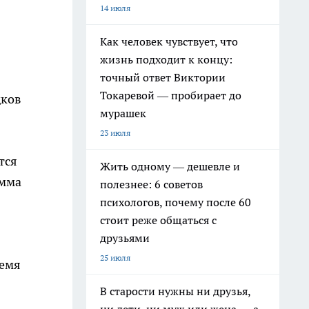
14 июля
Как человек чувствует, что
жизнь подходит к концу:
точный ответ Виктории
Токаревой — пробирает до
дков
мурашек
23 июля
тся
Жить одному — дешевле и
умма
полезнее: 6 советов
психологов, почему после 60
стоит реже общаться с
друзьями
25 июля
ремя
В старости нужны ни друзья,