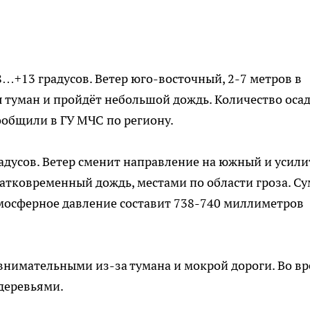
8…+13 градусов. Ветер юго-восточный, 2-7 метров в
я туман и пройдёт небольшой дождь. Количество оса
ообщили в ГУ МЧС по региону.
адусов. Ветер сменит направление на южный и усили
ратковременный дождь, местами по области гроза. С
тмосферное давление составит 738-740 миллиметров
внимательными из-за тумана и мокрой дороги. Во в
деревьями.