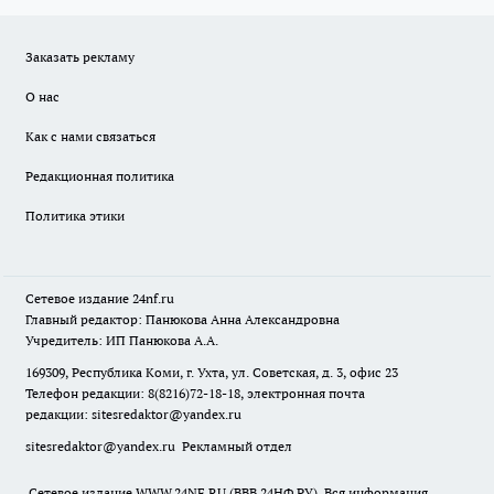
Заказать рекламу
О нас
Как с нами связаться
Редакционная политика
Политика этики
Сетевое издание
24nf.ru
Главный редактор: Панюкова Анна Александровна
Учредитель: ИП Панюкова А.А.
169309, Республика Коми, г. Ухта, ул. Советская, д. 3, офис 23
Телефон редакции: 8(8216)72-18-18, электронная почта
редакции:
sitesredaktor@yandex.ru
sitesredaktor@yandex.ru
Рекламный отдел
Сетевое издание WWW.24NF.RU (ВВВ.24НФ.РУ). Вся информация,