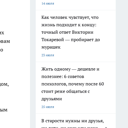
14 июля
Как человек чувствует, что
жизнь подходит к концу:
точный ответ Виктории
их
Токаревой — пробирает до
овам
мурашек
ко
23 июля
Жить одному — дешевле и
полезнее: 6 советов
дом,
психологов, почему после 60
стоит реже общаться с
друзьями
25 июля
мым
В старости нужны ни друзья,