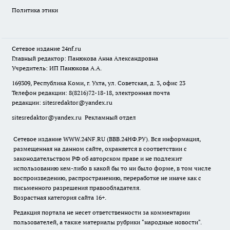
Политика этики
Сетевое издание
24nf.ru
Главный редактор: Панюкова Анна Александровна
Учредитель: ИП Панюкова А.А.
169309, Республика Коми, г. Ухта, ул. Советская, д. 3, офис 23
Телефон редакции: 8(8216)72-18-18, электронная почта
редакции:
sitesredaktor@yandex.ru
sitesredaktor@yandex.ru
Рекламный отдел
Сетевое издание WWW.24NF.RU (ВВВ.24НФ.РУ). Вся информация,
размещенная на данном сайте, охраняется в соответствии с
законодательством РФ об авторском праве и не подлежит
использованию кем-либо в какой бы то ни было форме, в том числе
воспроизведению, распространению, переработке не иначе как с
письменного разрешения правообладателя.
Возрастная категория сайта 16+.
Редакция портала не несет ответственности за комментарии
пользователей, а также материалы рубрики "народные новости".