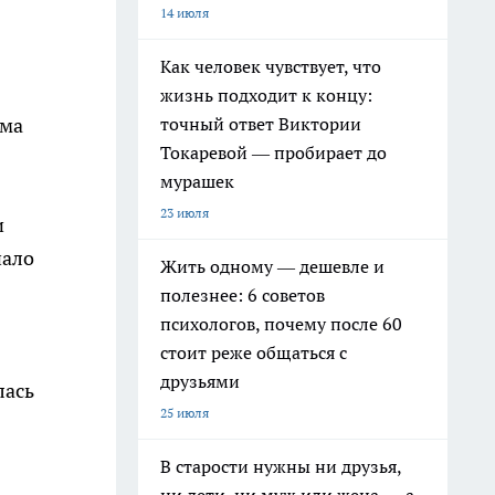
14 июля
Как человек чувствует, что
жизнь подходит к концу:
точный ответ Виктории
ама
Токаревой — пробирает до
мурашек
23 июля
и
нало
Жить одному — дешевле и
полезнее: 6 советов
психологов, почему после 60
стоит реже общаться с
друзьями
лась
25 июля
В старости нужны ни друзья,