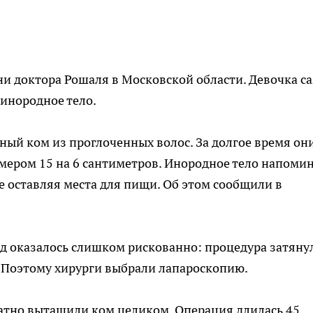
ни доктора Рошаля в Московской области. Девочка с
 инородное тело.
ый ком из проглоченных волос. За долгое время он
мером 15 на 6 сантиметров. Инородное тело напоми
не оставляя места для пищи. Об этом сообщили в
нд оказалось слишком рискованно: процедура затяну
. Поэтому хирурги выбрали лапароскопию.
атно вытащили ком целиком. Операция длилась 45