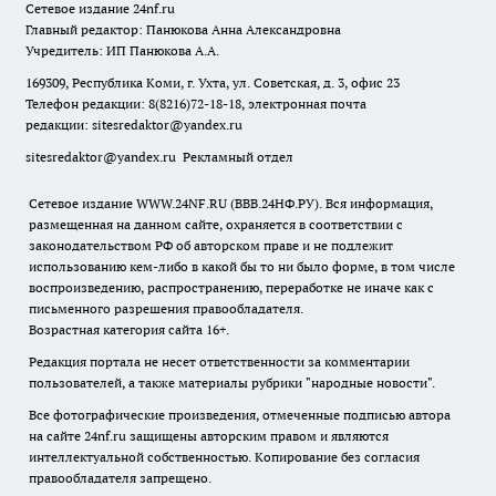
Сетевое издание
24nf.ru
Главный редактор: Панюкова Анна Александровна
Учредитель: ИП Панюкова А.А.
169309, Республика Коми, г. Ухта, ул. Советская, д. 3, офис 23
Телефон редакции: 8(8216)72-18-18, электронная почта
редакции:
sitesredaktor@yandex.ru
sitesredaktor@yandex.ru
Рекламный отдел
Сетевое издание WWW.24NF.RU (ВВВ.24НФ.РУ). Вся информация,
размещенная на данном сайте, охраняется в соответствии с
законодательством РФ об авторском праве и не подлежит
использованию кем-либо в какой бы то ни было форме, в том числе
воспроизведению, распространению, переработке не иначе как с
письменного разрешения правообладателя.
Возрастная категория сайта 16+.
Редакция портала не несет ответственности за комментарии
пользователей, а также материалы рубрики "народные новости".
Все фотографические произведения, отмеченные подписью автора
на сайте 24nf.ru защищены авторским правом и являются
интеллектуальной собственностью. Копирование без согласия
правообладателя запрещено.