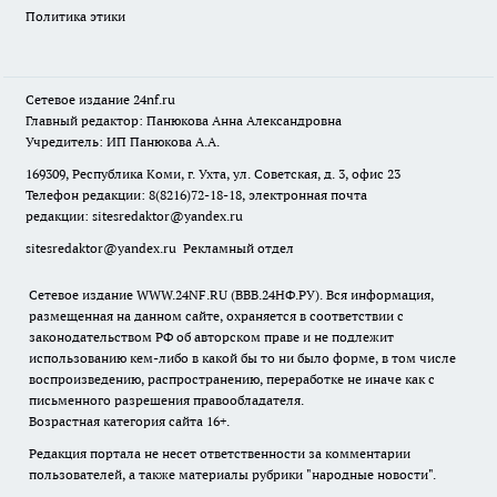
Политика этики
Сетевое издание
24nf.ru
Главный редактор: Панюкова Анна Александровна
Учредитель: ИП Панюкова А.А.
169309, Республика Коми, г. Ухта, ул. Советская, д. 3, офис 23
Телефон редакции: 8(8216)72-18-18, электронная почта
редакции:
sitesredaktor@yandex.ru
sitesredaktor@yandex.ru
Рекламный отдел
Сетевое издание WWW.24NF.RU (ВВВ.24НФ.РУ). Вся информация,
размещенная на данном сайте, охраняется в соответствии с
законодательством РФ об авторском праве и не подлежит
использованию кем-либо в какой бы то ни было форме, в том числе
воспроизведению, распространению, переработке не иначе как с
письменного разрешения правообладателя.
Возрастная категория сайта 16+.
Редакция портала не несет ответственности за комментарии
пользователей, а также материалы рубрики "народные новости".