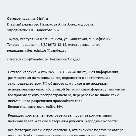
Сетевое издание
24nf.ru
Главный редактор: Панюкова Анна Александровна
Учредитель: ИП Панюкова А.А.
169309, Республика Коми, г. Ухта, ул. Советская, д. 3, офис 23
Телефон редакции: 8(8216)72-18-18, электронная почта
редакции:
sitesredaktor@yandex.ru
sitesredaktor@yandex.ru
Рекламный отдел
Сетевое издание WWW.24NF.RU (ВВВ.24НФ.РУ). Вся информация,
размещенная на данном сайте, охраняется в соответствии с
законодательством РФ об авторском праве и не подлежит
использованию кем-либо в какой бы то ни было форме, в том числе
воспроизведению, распространению, переработке не иначе как с
письменного разрешения правообладателя.
Возрастная категория сайта 16+.
Редакция портала не несет ответственности за комментарии
пользователей, а также материалы рубрики "народные новости".
Все фотографические произведения, отмеченные подписью автора
на сайте 24nf.ru защищены авторским правом и являются