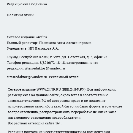
Редакционная политика
Политика этики
Сетевое издание
24nf.ru
Главный редактор: Панюкова Анна Александровна
Учредитель: ИП Панюкова А.А.
169309, Республика Коми, г. Ухта, ул. Советская, д. 3, офис 23
Телефон редакции: 8(8216)72-18-18, электронная почта
редакции:
sitesredaktor@yandex.ru
sitesredaktor@yandex.ru
Рекламный отдел
Сетевое издание WWW.24NF.RU (ВВВ.24НФ.РУ). Вся информация,
размещенная на данном сайте, охраняется в соответствии с
законодательством РФ об авторском праве и не подлежит
использованию кем-либо в какой бы то ни было форме, в том числе
воспроизведению, распространению, переработке не иначе как с
письменного разрешения правообладателя.
Возрастная категория сайта 16+.
Редакция портала не несет ответственности за комментарии