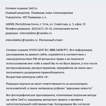
Сетевое издание
24nf.ru
Главный редактор: Панюкова Анна Александровна
Учредитель: ИП Панюкова А.А.
169309, Республика Коми, г. Ухта, ул. Советская, д. 3, офис 23
Телефон редакции: 8(8216)72-18-18, электронная почта
редакции:
sitesredaktor@yandex.ru
sitesredaktor@yandex.ru
Рекламный отдел
Сетевое издание WWW.24NF.RU (ВВВ.24НФ.РУ). Вся информация,
размещенная на данном сайте, охраняется в соответствии с
законодательством РФ об авторском праве и не подлежит
использованию кем-либо в какой бы то ни было форме, в том числе
воспроизведению, распространению, переработке не иначе как с
письменного разрешения правообладателя.
Возрастная категория сайта 16+.
Редакция портала не несет ответственности за комментарии
пользователей, а также материалы рубрики "народные новости".
Все фотографические произведения, отмеченные подписью автора
на сайте 24nf.ru защищены авторским правом и являются
интеллектуальной собственностью. Копирование без согласия