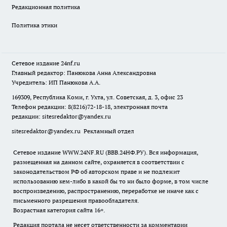
Редакционная политика
Политика этики
Сетевое издание
24nf.ru
Главный редактор: Панюкова Анна Александровна
Учредитель: ИП Панюкова А.А.
169309, Республика Коми, г. Ухта, ул. Советская, д. 3, офис 23
Телефон редакции: 8(8216)72-18-18, электронная почта
редакции:
sitesredaktor@yandex.ru
sitesredaktor@yandex.ru
Рекламный отдел
Сетевое издание WWW.24NF.RU (ВВВ.24НФ.РУ). Вся информация,
размещенная на данном сайте, охраняется в соответствии с
законодательством РФ об авторском праве и не подлежит
использованию кем-либо в какой бы то ни было форме, в том числе
воспроизведению, распространению, переработке не иначе как с
письменного разрешения правообладателя.
Возрастная категория сайта 16+.
Редакция портала не несет ответственности за комментарии