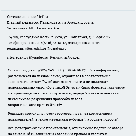
Сетевое издание
24nf.ru
Главный редактор: Панюкова Анна Александровна
Учредитель: ИП Панюкова А.А.
169309, Республика Коми, г. Ухта, ул. Советская, д. 3, офис 23
Телефон редакции: 8(8216)72-18-18, электронная почта
редакции:
sitesredaktor@yandex.ru
sitesredaktor@yandex.ru
Рекламный отдел
Сетевое издание WWW.24NF.RU (ВВВ.24НФ.РУ). Вся информация,
размещенная на данном сайте, охраняется в соответствии с
законодательством РФ об авторском праве и не подлежит
использованию кем-либо в какой бы то ни было форме, в том числе
воспроизведению, распространению, переработке не иначе как с
письменного разрешения правообладателя.
Возрастная категория сайта 16+.
Редакция портала не несет ответственности за комментарии
пользователей, а также материалы рубрики "народные новости".
Все фотографические произведения, отмеченные подписью автора
на сайте 24nf.ru защищены авторским правом и являются