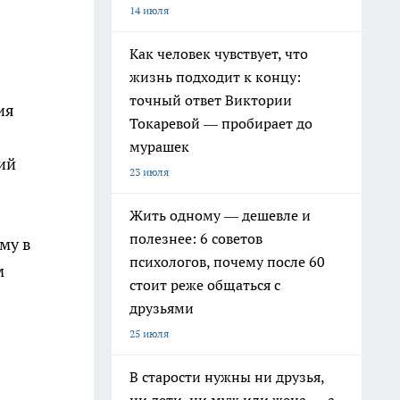
14 июля
Как человек чувствует, что
жизнь подходит к концу:
точный ответ Виктории
ия
Токаревой — пробирает до
мурашек
ий
23 июля
Жить одному — дешевле и
полезнее: 6 советов
му в
психологов, почему после 60
м
стоит реже общаться с
друзьями
25 июля
В старости нужны ни друзья,