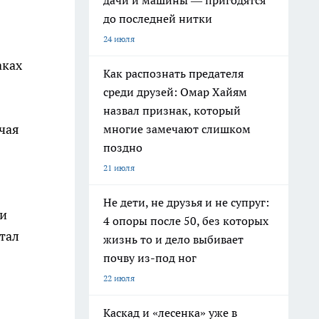
дачи и машины — пригодятся
до последней нитки
24 июля
аках
Как распознать предателя
среди друзей: Омар Хайям
назвал признак, который
чая
многие замечают слишком
поздно
21 июля
Не дети, не друзья и не супруг:
 и
4 опоры после 50, без которых
тал
жизнь то и дело выбивает
почву из-под ног
22 июля
Каскад и «лесенка» уже в