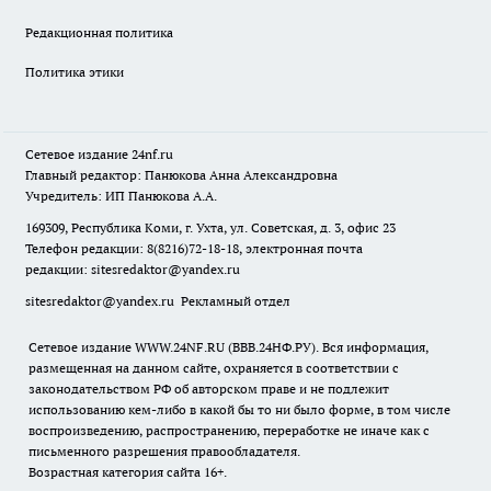
Редакционная политика
Политика этики
Сетевое издание
24nf.ru
Главный редактор: Панюкова Анна Александровна
Учредитель: ИП Панюкова А.А.
169309, Республика Коми, г. Ухта, ул. Советская, д. 3, офис 23
Телефон редакции: 8(8216)72-18-18, электронная почта
редакции:
sitesredaktor@yandex.ru
sitesredaktor@yandex.ru
Рекламный отдел
Сетевое издание WWW.24NF.RU (ВВВ.24НФ.РУ). Вся информация,
размещенная на данном сайте, охраняется в соответствии с
законодательством РФ об авторском праве и не подлежит
использованию кем-либо в какой бы то ни было форме, в том числе
воспроизведению, распространению, переработке не иначе как с
письменного разрешения правообладателя.
Возрастная категория сайта 16+.