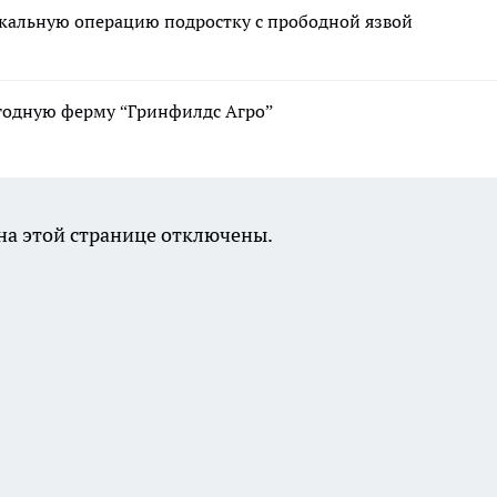
икальную операцию подростку с прободной язвой
годную ферму “Гринфилдс Агро”
а этой странице отключены.