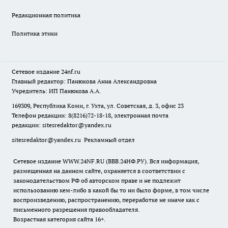
Редакционная политика
Политика этики
Сетевое издание
24nf.ru
Главный редактор: Панюкова Анна Александровна
Учредитель: ИП Панюкова А.А.
169309, Республика Коми, г. Ухта, ул. Советская, д. 3, офис 23
Телефон редакции: 8(8216)72-18-18, электронная почта
редакции:
sitesredaktor@yandex.ru
sitesredaktor@yandex.ru
Рекламный отдел
Сетевое издание WWW.24NF.RU (ВВВ.24НФ.РУ). Вся информация,
размещенная на данном сайте, охраняется в соответствии с
законодательством РФ об авторском праве и не подлежит
использованию кем-либо в какой бы то ни было форме, в том числе
воспроизведению, распространению, переработке не иначе как с
письменного разрешения правообладателя.
Возрастная категория сайта 16+.