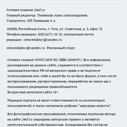
Сетевое издание
24nf.ru
Главный редактор: Панюкова Анна Александровна
Учредитель: ИП Панюкова А.А.
169309, Республика Коми, г. Ухта, ул. Советская, д. 3, офис 23
Телефон редакции: 8(8216)72-18-18, электронная почта
редакции:
sitesredaktor@yandex.ru
sitesredaktor@yandex.ru
Рекламный отдел
Сетевое издание WWW.24NF.RU (ВВВ.24НФ.РУ). Вся информация,
размещенная на данном сайте, охраняется в соответствии с
законодательством РФ об авторском праве и не подлежит
использованию кем-либо в какой бы то ни было форме, в том числе
воспроизведению, распространению, переработке не иначе как с
письменного разрешения правообладателя.
Возрастная категория сайта 16+.
Редакция портала не несет ответственности за комментарии
пользователей, а также материалы рубрики "народные новости".
Все фотографические произведения, отмеченные подписью автора
на сайте 24nf.ru защищены авторским правом и являются
интеллектуальной собственностью. Копирование без согласия