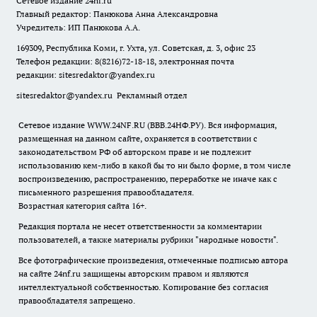
Сетевое издание
24nf.ru
Главный редактор: Панюкова Анна Александровна
Учредитель: ИП Панюкова А.А.
169309, Республика Коми, г. Ухта, ул. Советская, д. 3, офис 23
Телефон редакции: 8(8216)72-18-18, электронная почта
редакции:
sitesredaktor@yandex.ru
sitesredaktor@yandex.ru
Рекламный отдел
Сетевое издание WWW.24NF.RU (ВВВ.24НФ.РУ). Вся информация,
размещенная на данном сайте, охраняется в соответствии с
законодательством РФ об авторском праве и не подлежит
использованию кем-либо в какой бы то ни было форме, в том числе
воспроизведению, распространению, переработке не иначе как с
письменного разрешения правообладателя.
Возрастная категория сайта 16+.
Редакция портала не несет ответственности за комментарии
пользователей, а также материалы рубрики "народные новости".
Все фотографические произведения, отмеченные подписью автора
на сайте 24nf.ru защищены авторским правом и являются
интеллектуальной собственностью. Копирование без согласия
правообладателя запрещено.