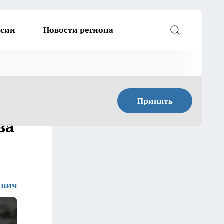
ссии
Новости региона
Принять
ва
евич