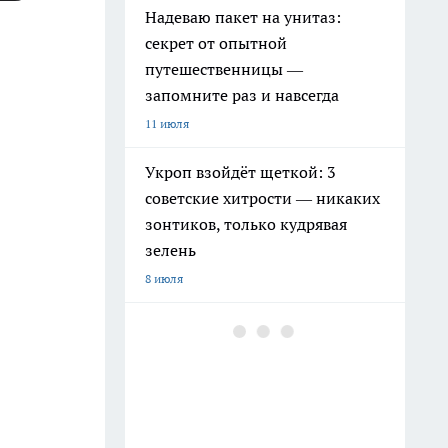
Надеваю пакет на унитаз:
секрет от опытной
путешественницы —
запомните раз и навсегда
11 июля
Укроп взойдёт щеткой: 3
советские хитрости — никаких
зонтиков, только кудрявая
зелень
8 июля
Эту ошибку после обрезки
томатов совершают тысячи
дачников: из-за одной кучки
листьев можно занести
болезни на весь участок