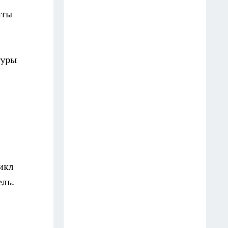
постепенно выходит из моды:
нты
многие переходят на более
удобный формат выращивания
15 июля
туры
В Магните нашла обалденный
японский кофе за 3 копейки:
почему он лучше дорогих
брендов — шоколад и черника
в чашке
7 июля
цикл
Разбитые тарелки собираю до
последнего осколка: за пару
ель.
вечеров превращаю мусор в
роскошь — такую вещь в
магазине не купишь