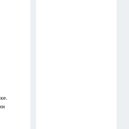
25 июля
Беру 1 лимон, апельсины и
спелые абрикосы: джем
получается густым и
бархатным — зимой достаю к
блинам и сырникам
13 июля
В Чижике нашла 10 полезных
вещиц для дома и дачи: от 99 ₽
до 1499 ₽ — вот, что стоит
взять сразу
ке.
10 июля
ии
Не жизнь, а малина: Тамара
Глоба назвала знак, которому