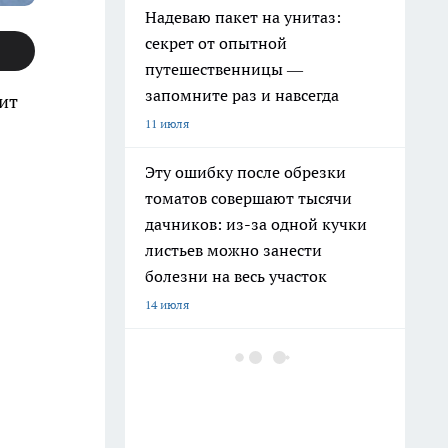
Надеваю пакет на унитаз:
секрет от опытной
путешественницы —
запомните раз и навсегда
ит
11 июля
Эту ошибку после обрезки
томатов совершают тысячи
дачников: из-за одной кучки
листьев можно занести
болезни на весь участок
14 июля
Высокие грядки уже не предел
мечтаний: дачники переходят
на новый формат, который
почти не требует прополки