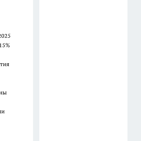
14 июля
Жить одному — дешевле и
полезнее: 6 советов
психологов, почему после 60
2025
стоит реже общаться с
 15%
друзьями
25 июля
ятия
Как человек чувствует, что
жизнь подходит к концу:
ены
точный ответ Виктории
Токаревой — пробирает до
мурашек
ми
23 июля
В старости нужны ни друзья,