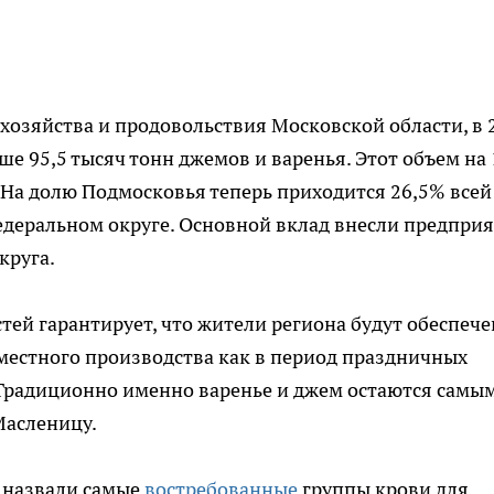
хозяйства и продовольствия Московской области, в 
е 95,5 тысяч тонн джемов и варенья. Этот объем на
 На долю Подмосковья теперь приходится 26,5% всей
деральном округе. Основной вклад внесли предпри
круга.
ей гарантирует, что жители региона будут обеспеч
естного производства как в период праздничных
а. Традиционно именно варенье и джем остаются самы
Масленицу.
е назвали самые
востребованные
группы крови для