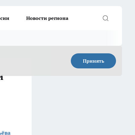
ссии
Новости региона
Принять
и
ьёва