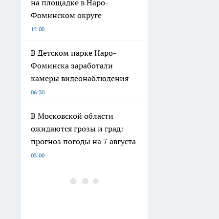
на площадке в Наро-
Фоминском округе
12:00
В Детском парке Наро-
Фоминска заработали
камеры видеонаблюдения
06:30
В Московской области
ожидаются грозы и град:
прогноз погоды на 7 августа
03:00
В городе Наро-Фоминского
округа открыли
мемориальную стену Петра
Мамонова к юбилею