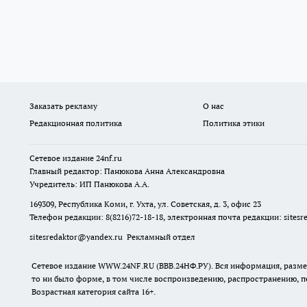
Заказать рекламу
О нас
Редакционная политика
Политика этики
Сетевое издание
24nf.ru
Главный редактор: Панюкова Анна Александровна
Учредитель: ИП Панюкова А.А.
169309, Республика Коми, г. Ухта, ул. Советская, д. 3, офис 23
Телефон редакции: 8(8216)72-18-18, электронная почта редакции:
sites
sitesredaktor@yandex.ru
Рекламный отдел
Сетевое издание WWW.24NF.RU (ВВВ.24НФ.РУ). Вся информация, размещ
то ни было форме, в том числе воспроизведению, распространению, п
Возрастная категория сайта 16+.