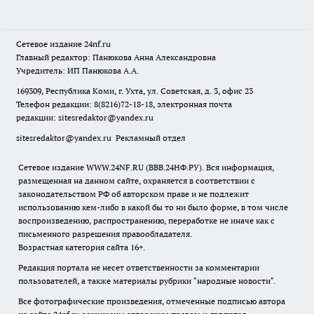
Сетевое издание
24nf.ru
Главный редактор: Панюкова Анна Александровна
Учредитель: ИП Панюкова А.А.
169309, Республика Коми, г. Ухта, ул. Советская, д. 3, офис 23
Телефон редакции: 8(8216)72-18-18, электронная почта
редакции:
sitesredaktor@yandex.ru
sitesredaktor@yandex.ru
Рекламный отдел
Сетевое издание WWW.24NF.RU (ВВВ.24НФ.РУ). Вся информация,
размещенная на данном сайте, охраняется в соответствии с
законодательством РФ об авторском праве и не подлежит
использованию кем-либо в какой бы то ни было форме, в том числе
воспроизведению, распространению, переработке не иначе как с
письменного разрешения правообладателя.
Возрастная категория сайта 16+.
Редакция портала не несет ответственности за комментарии
пользователей, а также материалы рубрики "народные новости".
Все фотографические произведения, отмеченные подписью автора