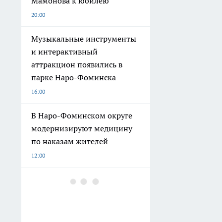
Мамонова к юбилею
20:00
Музыкальные инструменты
и интерактивный
аттракцион появились в
парке Наро-Фоминска
16:00
В Наро-Фоминском округе
модернизируют медицину
по наказам жителей
12:00
В Наро-Фоминском округе
модернизируют 10
котельных, отремонтируют
5 школ и благоустроят 3