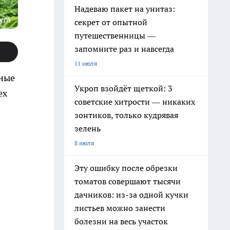
Надеваю пакет на унитаз:
уга
секрет от опытной
путешественницы —
запомните раз и навсегда
11 июля
тные
Укроп взойдёт щеткой: 3
ех
советские хитрости — никаких
зонтиков, только кудрявая
зелень
8 июля
Эту ошибку после обрезки
томатов совершают тысячи
дачников: из-за одной кучки
листьев можно занести
болезни на весь участок