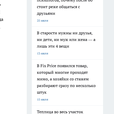
психологов, почему после 60
ь
стоит реже общаться с
ы
друзьями
да
25 июля
.
В старости нужны ни друзья,
ни дети, ни муж или жена — а
лишь эти 4 вещи
13 июля
В Fix Price появился товар,
который многие проходят
мимо, а хозяйки со стажем
разбирают сразу по несколько
штук
15 июля
Теплица во весь участок