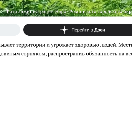
Фото администрации Наро-Фоминского городского окр
тывает территории и угрожает здоровью людей. Мес
довитым сорняком, распространив обязанность на вс