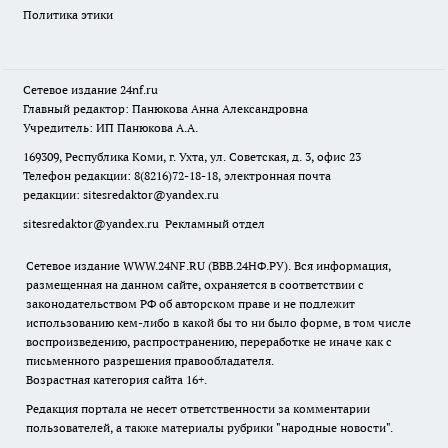
Политика этики
Сетевое издание
24nf.ru
Главный редактор: Панюкова Анна Александровна
Учредитель: ИП Панюкова А.А.
169309, Республика Коми, г. Ухта, ул. Советская, д. 3, офис 23
Телефон редакции: 8(8216)72-18-18, электронная почта
редакции:
sitesredaktor@yandex.ru
sitesredaktor@yandex.ru
Рекламный отдел
Сетевое издание WWW.24NF.RU (ВВВ.24НФ.РУ). Вся информация,
размещенная на данном сайте, охраняется в соответствии с
законодательством РФ об авторском праве и не подлежит
использованию кем-либо в какой бы то ни было форме, в том числе
воспроизведению, распространению, переработке не иначе как с
письменного разрешения правообладателя.
Возрастная категория сайта 16+.
Редакция портала не несет ответственности за комментарии
пользователей, а также материалы рубрики "народные новости".