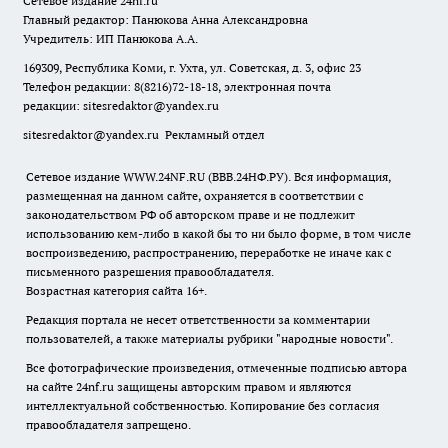
Сетевое издание
24nf.ru
Главный редактор: Панюкова Анна Александровна
Учредитель: ИП Панюкова А.А.
169309, Республика Коми, г. Ухта, ул. Советская, д. 3, офис 23
Телефон редакции: 8(8216)72-18-18, электронная почта
редакции:
sitesredaktor@yandex.ru
sitesredaktor@yandex.ru
Рекламный отдел
Сетевое издание WWW.24NF.RU (ВВВ.24НФ.РУ). Вся информация,
размещенная на данном сайте, охраняется в соответствии с
законодательством РФ об авторском праве и не подлежит
использованию кем-либо в какой бы то ни было форме, в том числе
воспроизведению, распространению, переработке не иначе как с
письменного разрешения правообладателя.
Возрастная категория сайта 16+.
Редакция портала не несет ответственности за комментарии
пользователей, а также материалы рубрики "народные новости".
Все фотографические произведения, отмеченные подписью автора
на сайте 24nf.ru защищены авторским правом и являются
интеллектуальной собственностью. Копирование без согласия
правообладателя запрещено.