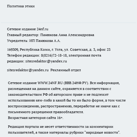
Политика этики
Сетевое издание
24nf.ru
Главный редактор: Панюкова Анна Александровна
Учредитель: ИП Панюкова А.А.
169309, Республика Коми, г. Ухта, ул. Советская, д. 3, офис 23
Телефон редакции: 8(8216)72-18-18, электронная почта
редакции:
sitesredaktor@yandex.ru
sitesredaktor@yandex.ru
Рекламный отдел
Сетевое издание WWW.24NF.RU (ВВВ.24НФ.РУ). Вся информация,
размещенная на данном сайте, охраняется в соответствии с
законодательством РФ об авторском праве и не подлежит
использованию кем-либо в какой бы то ни было форме, в том числе
воспроизведению, распространению, переработке не иначе как с
письменного разрешения правообладателя.
Возрастная категория сайта 16+.
Редакция портала не несет ответственности за комментарии
пользователей, а также материалы рубрики "народные новости".