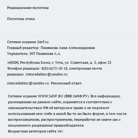
Редакционная политика
Политика этики
Сетевое издание
24nf.ru
Главный редактор: Панюкова Анна Александровна
Учредитель: ИП Панюкова А.А.
169309, Республика Коми, г. Ухта, ул. Советская, д. 3, офис 23
Телефон редакции: 8(8216)72-18-18, электронная почта
редакции:
sitesredaktor@yandex.ru
sitesredaktor@yandex.ru
Рекламный отдел
Сетевое издание WWW.24NF.RU (ВВВ.24НФ.РУ). Вся информация,
размещенная на данном сайте, охраняется в соответствии с
законодательством РФ об авторском праве и не подлежит
использованию кем-либо в какой бы то ни было форме, в том числе
воспроизведению, распространению, переработке не иначе как с
письменного разрешения правообладателя.
Возрастная категория сайта 16+.