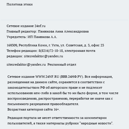
Политика этики
Сетевое издание
24nf.ru
Главный редактор: Панюкова Анна Александровна
Учредитель: ИП Панюкова А.А.
169309, Республика Коми, г. Ухта, ул. Советская, д. 3, офис 23
Телефон редакции: 8(8216)72-18-18, электронная почта
редакции:
sitesredaktor@yandex.ru
sitesredaktor@yandex.ru
Рекламный отдел
Сетевое издание WWW.24NF.RU (ВВВ.24НФ.РУ). Вся информация,
размещенная на данном сайте, охраняется в соответствии с
законодательством РФ об авторском праве и не подлежит
использованию кем-либо в какой бы то ни было форме, в том числе
воспроизведению, распространению, переработке не иначе как с
письменного разрешения правообладателя.
Возрастная категория сайта 16+.
Редакция портала не несет ответственности за комментарии
пользователей, а также материалы рубрики "народные новости".