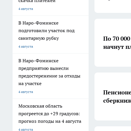
скачка платежей
4 августа
В Наро-Фоминске
подготовили участок под
По 70 000
санитарную рубку
начнут пл
4 августа
В Наро-Фоминске
предприятию вынесли
предостережение за отходы
на участке
Пенсионе
4 августа
сберкниж
Московская область
прогреется до +29 градусов:
прогноз погоды на 4 августа
4 августа