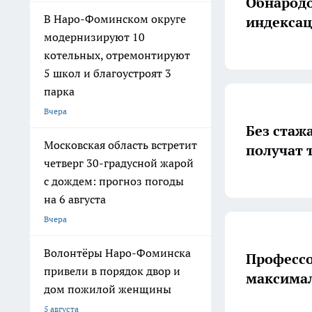
Обнародо
В Наро-Фоминском округе
индексац
модернизируют 10
котельных, отремонтируют
5 школ и благоустроят 3
парка
Вчера
Без стаж
Московская область встретит
получат 
четверг 30-градусной жарой
с дождем: прогноз погоды
на 6 августа
Вчера
Волонтёры Наро-Фоминска
Профессо
привели в порядок двор и
максимал
дом пожилой женщины
5 августа