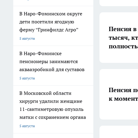
В Наро-Фоминском округе
дети посетили ягодную
Пенсия в 
ферму “Гринфилдс Агро”
тысяч, к
5 августа
полность
В Наро-Фоминске
пенсионеры занимаются
аквааэробикой для суставов
5 августа
Пенсия п
В Московской области
к момент
хирурги удалили женщине
11-сантиметровую опухоль
матки с сохранением органа
5 августа