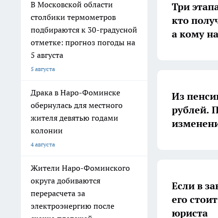
В Московской области
Три этапа
столбики термометров
кто получ
подбираются к 30-градусной
а кому на
отметке: прогноз погоды на
5 августа
5 августа
Драка в Наро-Фоминске
Из пенси
обернулась для местного
рублей. 
жителя девятью годами
изменен
колонии
4 августа
Жители Наро-Фоминского
округа добиваются
Если в з
перерасчета за
его стои
электроэнергию после
юриста