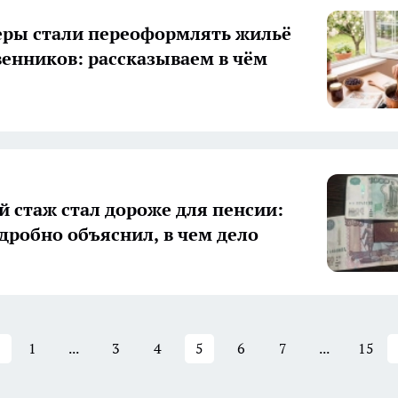
ры стали переоформлять жильё
венников: рассказываем в чём
й стаж стал дороже для пенсии:
дробно объяснил, в чем дело
1
...
3
4
5
6
7
...
15