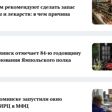
м рекомендуют сделать запас
ы и лекарств: в чем причина
инск отмечает 84-ю годовщину
снования Ямпольского полка
оминске запустили окно
ИРЦ в МФЦ