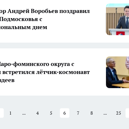
ор Андрей Воробьев поздравил
Подмосковья с
иональным днем
Наро-фоминского округа с
 встретился лётчик-космонавт
вдеев
1
...
4
5
6
7
8
...
25