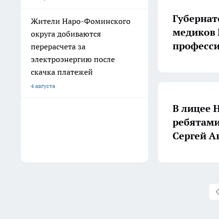
Губернат
Жители Наро-Фоминского
медиков 
округа добиваются
професс
перерасчета за
электроэнергию после
скачка платежей
4 августа
В лицее 
ребятами
Сергей А