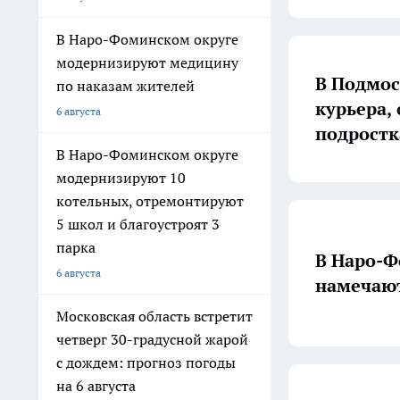
В Наро-Фоминском округе
модернизируют медицину
В Подмос
по наказам жителей
курьера,
6 августа
подростк
В Наро-Фоминском округе
модернизируют 10
котельных, отремонтируют
5 школ и благоустроят 3
парка
В Наро-Ф
6 августа
намечают
Московская область встретит
четверг 30-градусной жарой
с дождем: прогноз погоды
на 6 августа