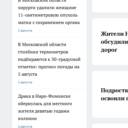
В Московской области
хирурги удалили женщине
11-сантиметровую опухоль
матки с сохранением органа
5 августа
Жители Н
обсудили
В Московской области
дорог
столбики термометров
подбираются к 30-градусной
отметке: прогноз погоды на
5 августа
5 августа
Подростк
Драка в Наро-Фоминске
освоили 
обернулась для местного
жителя девятью годами
колонии
4 августа