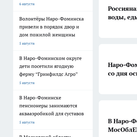
6 августа
Россияна
воды, ед
Волонтёры Наро-Фоминска
привели в порядок двор и
дом пожилой женщины
5 августа
В Наро-Фоминском округе
Наро-Фом
дети посетили ягодную
со дня о
ферму “Гринфилдс Агро”
5 августа
В Наро-Фоминске
пенсионеры занимаются
аквааэробикой для суставов
В Наро-Ф
5 августа
МосОблЕ