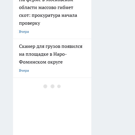
области массово гибнет
скот: прокуратура начала
проверку
Вчера
Сканер для грузов появился
на площадке в Наро-
Фоминском округе
Вчера
В Детском парке Наро-
Фоминска заработали
камеры видеонаблюдения
Вчера
В Московской области
ожидаются грозы и град: