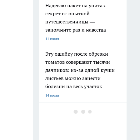
Надеваю пакет на унитаз:
секрет от опытной
путешественницы —
запомните раз и навсегда
11 июля
Эту ошибку после обрезки
томатов совершают тысячи
дачников: из-за одной кучки
листьев можно занести
болезни на весь участок
14 июля
Высокие грядки уже не предел
мечтаний: дачники переходят
на новый формат, который
почти не требует прополки