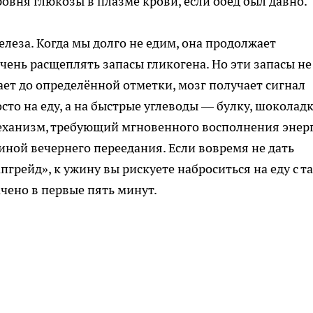
овня глюкозы в плазме крови, если обед был давно.
елеза. Когда мы долго не едим, она продолжает
чень расщеплять запасы гликогена. Но эти запасы не
ает до определённой отметки, мозг получает сигнал
осто на еду, а на быстрые углеводы — булку, шоколад
еханизм, требующий мгновенного восполнения энер
иной вечернего переедания. Если вовремя не дать
рейд», к ужину вы рискуете наброситься на еду с т
ачено в первые пять минут.