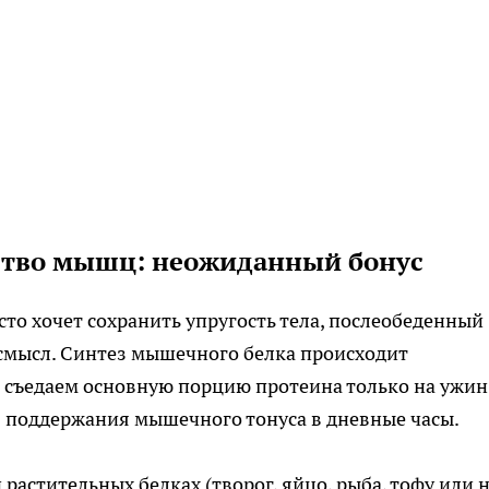
ьство мышц: неожиданный бонус
осто хочет сохранить упругость тела, послеобеденный
смысл. Синтез мышечного белка происходит
ы съедаем основную порцию протеина только на ужин
 поддержания мышечного тонуса в дневные часы.
астительных белках (творог, яйцо, рыба, тофу или н