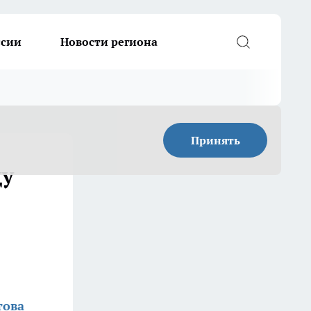
ссии
Новости региона
Принять
ду
това