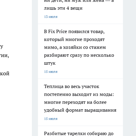
ни дети, ни муж или жена — а
лишь эти 4 вещи
13 июля
В Fix Price появился товар,
который многие проходят
ку
мимо, а хозяйки со стажем
гии,
разбирают сразу по несколько
штук
15 июля
акой
Теплица во весь участок
постепенно выходит из моды:
многие переходят на более
удобный формат выращивания
15 июля
Разбитые тарелки собираю до