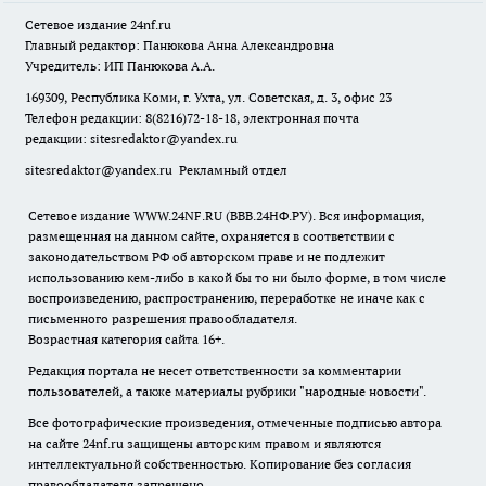
Сетевое издание
24nf.ru
Главный редактор: Панюкова Анна Александровна
Учредитель: ИП Панюкова А.А.
169309, Республика Коми, г. Ухта, ул. Советская, д. 3, офис 23
Телефон редакции: 8(8216)72-18-18, электронная почта
редакции:
sitesredaktor@yandex.ru
sitesredaktor@yandex.ru
Рекламный отдел
Сетевое издание WWW.24NF.RU (ВВВ.24НФ.РУ). Вся информация,
размещенная на данном сайте, охраняется в соответствии с
законодательством РФ об авторском праве и не подлежит
использованию кем-либо в какой бы то ни было форме, в том числе
воспроизведению, распространению, переработке не иначе как с
письменного разрешения правообладателя.
Возрастная категория сайта 16+.
Редакция портала не несет ответственности за комментарии
пользователей, а также материалы рубрики "народные новости".
Все фотографические произведения, отмеченные подписью автора
на сайте 24nf.ru защищены авторским правом и являются
интеллектуальной собственностью. Копирование без согласия
правообладателя запрещено.