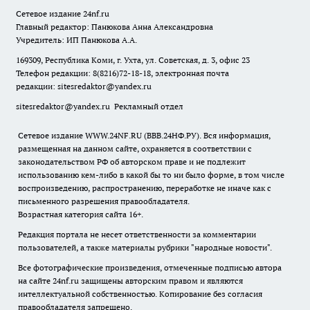
Сетевое издание
24nf.ru
Главный редактор: Панюкова Анна Александровна
Учредитель: ИП Панюкова А.А.
169309, Республика Коми, г. Ухта, ул. Советская, д. 3, офис 23
Телефон редакции: 8(8216)72-18-18, электронная почта
редакции:
sitesredaktor@yandex.ru
sitesredaktor@yandex.ru
Рекламный отдел
Сетевое издание WWW.24NF.RU (ВВВ.24НФ.РУ). Вся информация,
размещенная на данном сайте, охраняется в соответствии с
законодательством РФ об авторском праве и не подлежит
использованию кем-либо в какой бы то ни было форме, в том числе
воспроизведению, распространению, переработке не иначе как с
письменного разрешения правообладателя.
Возрастная категория сайта 16+.
Редакция портала не несет ответственности за комментарии
пользователей, а также материалы рубрики "народные новости".
Все фотографические произведения, отмеченные подписью автора
на сайте 24nf.ru защищены авторским правом и являются
интеллектуальной собственностью. Копирование без согласия
правообладателя запрещено.