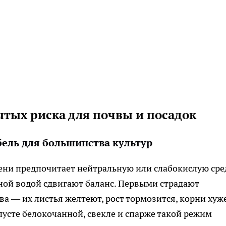
ытых риска для почвы и посадок
ель для большинства культур
ени предпочитает нейтральную или слабокислую сре
чной водой сдвигают баланс. Первыми страдают
ква — их листья желтеют, рост тормозится, корни хуж
пусте белокочанной, свекле и спарже такой режим