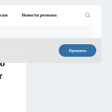
ссии
Новости региона
Принять
го
т