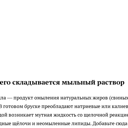
чего складывается мыльный раствор
ыла — продукт омыления натуральных жиров (свиных
В готовом бруске преобладают натриевые или калие
одой возникает мутная жидкость со щелочной реакци
бодные щёлочи и неомыленные липиды. Добавьте сюда