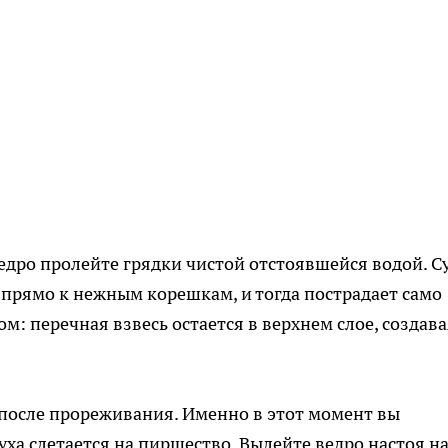
дро пролейте грядки чистой отстоявшейся водой. С
 прямо к нежным корешкам, и тогда пострадает само
м: перечная взвесь остается в верхнем слое, создав
после прореживания. Именно в этот момент вы
уха слетается на пиршество. Вылейте ведро настоя на