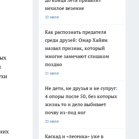
до конца лета привалит
нехилое везение
22 июля
Как распознать предателя
среди друзей: Омар Хайям
назвал признак, который
многие замечают слишком
ных
поздно
й
21 июля
ухи
Не дети, не друзья и не супруг:
4 опоры после 50, без которых
жизнь то и дело выбивает
почву из-под ног
22 июля
дних
Каскад и «лесенка» уже в