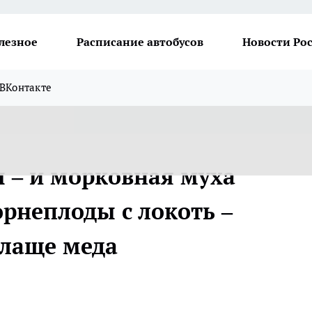
лезное
Расписание автобусов
Новости Ро
ВКонтакте
ы – и морковная муха
орнеплоды с локоть –
слаще меда