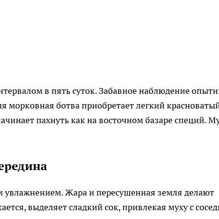
нтервалом в пять суток. Забавное наблюдение опыт
ия морковная ботва приобретает легкий красноваты
 начинает пахнуть как на восточном базаре специй. М
середина
ым увлажнением. Жара и пересушенная земля делают
ется, выделяет сладкий сок, привлекая муху с сосе