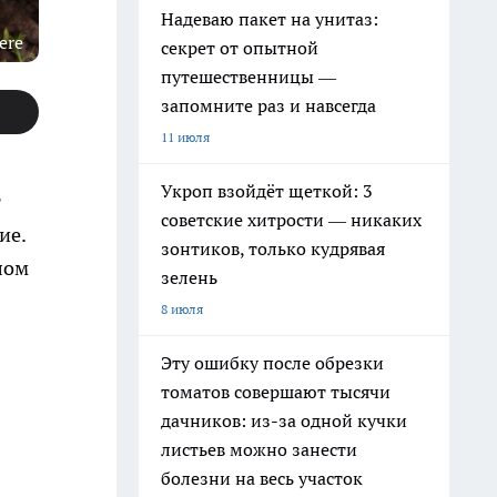
Надеваю пакет на унитаз:
ere
секрет от опытной
путешественницы —
запомните раз и навсегда
11 июля
Укроп взойдёт щеткой: 3
т
советские хитрости — никаких
ие.
зонтиков, только кудрявая
лом
зелень
8 июля
Эту ошибку после обрезки
томатов совершают тысячи
дачников: из-за одной кучки
листьев можно занести
болезни на весь участок