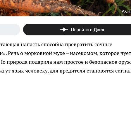
PXH
етающая напасть способна превратить сочные
». Речь о морковной мухе – насекомом, которое чуе
Но природа подарила нам простое и безопасное оруж
гут язык человеку, для вредителя становятся сигна