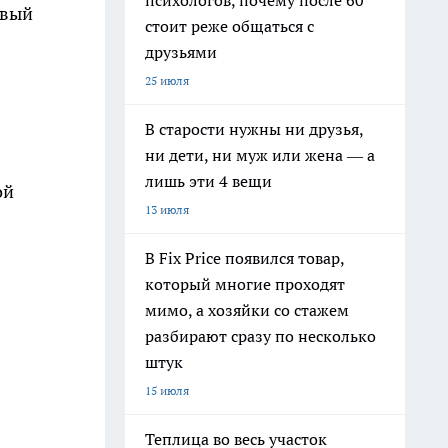
психологов, почему после 60
овый
стоит реже общаться с
друзьями
25 июля
В старости нужны ни друзья,
ни дети, ни муж или жена — а
лишь эти 4 вещи
ой
13 июля
В Fix Price появился товар,
который многие проходят
мимо, а хозяйки со стажем
разбирают сразу по несколько
штук
15 июля
Теплица во весь участок