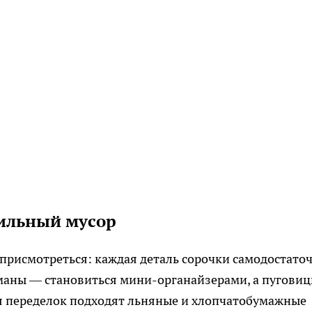
тильный мусор
 присмотреться: каждая деталь сорочки самодостаточ
рманы — становиться мини-органайзерами, а пугови
ля переделок подходят льняные и хлопчатобумажные