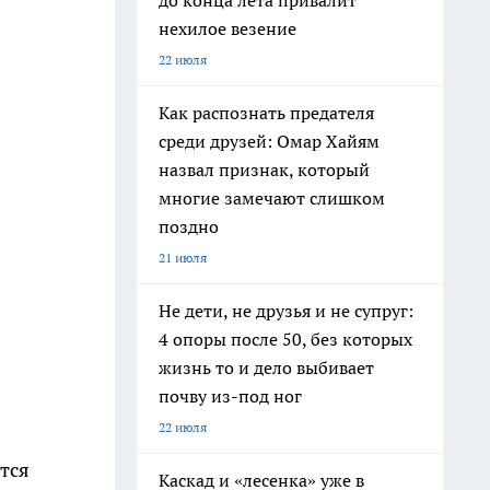
до конца лета привалит
нехилое везение
22 июля
Как распознать предателя
среди друзей: Омар Хайям
назвал признак, который
многие замечают слишком
поздно
21 июля
Не дети, не друзья и не супруг:
4 опоры после 50, без которых
жизнь то и дело выбивает
почву из-под ног
22 июля
тся
Каскад и «лесенка» уже в