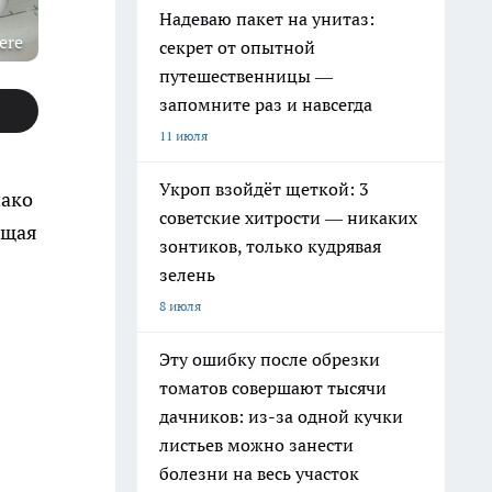
Надеваю пакет на унитаз:
ere
секрет от опытной
путешественницы —
запомните раз и навсегда
11 июля
Укроп взойдёт щеткой: 3
нако
советские хитрости — никаких
ящая
зонтиков, только кудрявая
зелень
8 июля
Эту ошибку после обрезки
томатов совершают тысячи
дачников: из-за одной кучки
листьев можно занести
болезни на весь участок