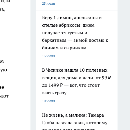
 или
25 июля
ь,
Беру 1 лимон, апельсины и
спелые абрикосы: джем
получается густым и
бархатным — зимой достаю к
блинам и сырникам
13 июля
им
ную
В Чижике нашла 10 полезных
вещиц для дома и дачи: от 99 ₽
до 1499 ₽ — вот, что стоит
не
взять сразу
ляют
10 июля
Не жизнь, а малина: Тамара
Глоба назвала знак, которому