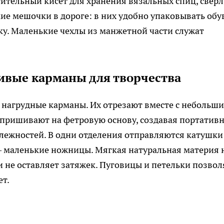
тительный кисет для хранения вязальных спиц, свёрл
ие мешочки в дороге: в них удобно упаковывать обув
у. Маленькие чехлы из манжетной части служат
живые карманы для творчества
 нагрудные карманы. Их отрезают вместе с небольш
 пришивают на фетровую основу, создавая портатив
лежностей. В одни отделения отправляются катушки
и — маленькие ножницы. Мягкая натуральная материя 
 не оставляет затяжек. Пуговицы и петельки позво
т.