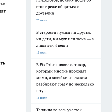
психологов, почему после 60
тые
стоит реже общаться с
дят
друзьями
25 июля
В старости нужны ни друзья,
ни дети, ни муж или жена — а
лишь эти 4 вещи
13 июля
ить
В Fix Price появился товар,
:
который многие проходят
мимо, а хозяйки со стажем
разбирают сразу по несколько
штук
15 июля
Теплица во весь участок