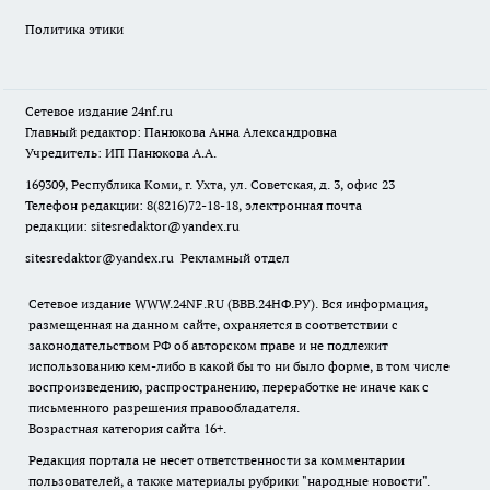
Политика этики
Сетевое издание
24nf.ru
Главный редактор: Панюкова Анна Александровна
Учредитель: ИП Панюкова А.А.
169309, Республика Коми, г. Ухта, ул. Советская, д. 3, офис 23
Телефон редакции: 8(8216)72-18-18, электронная почта
редакции:
sitesredaktor@yandex.ru
sitesredaktor@yandex.ru
Рекламный отдел
Сетевое издание WWW.24NF.RU (ВВВ.24НФ.РУ). Вся информация,
размещенная на данном сайте, охраняется в соответствии с
законодательством РФ об авторском праве и не подлежит
использованию кем-либо в какой бы то ни было форме, в том числе
воспроизведению, распространению, переработке не иначе как с
письменного разрешения правообладателя.
Возрастная категория сайта 16+.
Редакция портала не несет ответственности за комментарии
пользователей, а также материалы рубрики "народные новости".